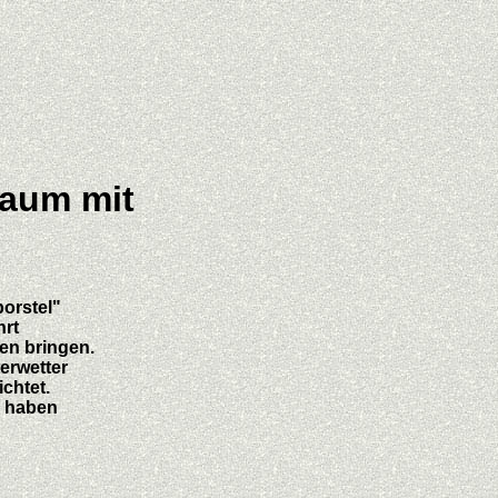
baum mit
orstel"
hrt
en bringen.
erwetter
chtet.
n haben