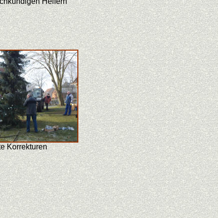
achkundigen Helfern
te Korrekturen