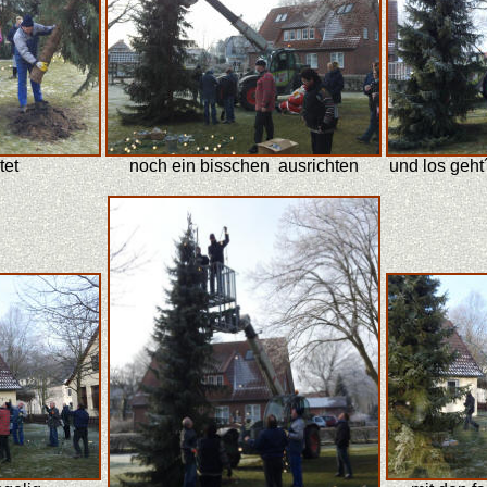
tet
noch ein bisschen ausrichten
und los geh