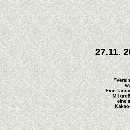
27.11. 
"Verei
wu
Eine Tanne
Mit gro
eine 
Kakao-