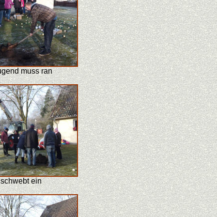
ugend muss ran
 schwebt ein