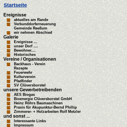
Startseite
Ereignisse
aktuelles am Rande
Verbunddorferneuerung
Gemeinde Reeßum
wir nehmen Abschied
Galerie
Ereignisse ...
unser Dorf ....
Bewohner....
Historisches
Vereine / Organisationen
Backhaus - Verein
Rezepte
Feuerwehr
Kulturverein
Pfadfinder
SV Clüversborstel
unsere Gewerbetreibenden
AES Biogas
Bioenergie Clüversborstel GmbH
Heinz Röhrs Baumaschinen
Praxis für Akupunktur-Bernd Phillip
Zimmerer- + Holzarbeiten Rolf Metzler
und sonst ...
Interessante Links
Impressum