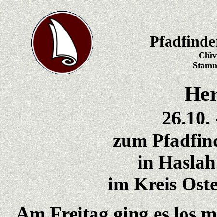
Pfadfinder
Clüver
Stamm 
Her
26.10.
zum Pfadfin
in Haslah
im Kreis Ost
Am Freitag ging es los 