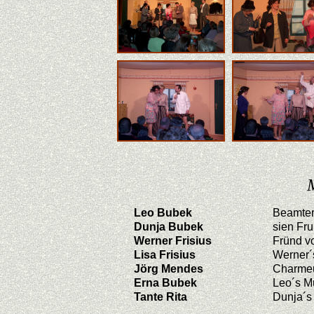
Leo Bubek
Beamte
Dunja Bubek
sien Fr
Werner Frisius
Fründ v
Lisa Frisius
Werner´
Jörg Mendes
Charme
Erna Bubek
Leo´s M
Tante Rita
Dunja´s