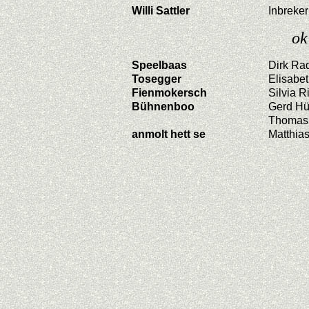
Willi Sattler
Inbreker
ok
Speelbaas
Dirk Ra
Tosegger
Elisabe
Fienmokersch
Silvia R
Bühnenboo
Gerd Hüs
Thomas 
anmolt hett se
Matthia